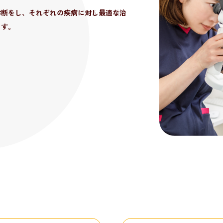
門診療を行っております。抗がん剤、手
診断をし、それぞれの疾病に対し最適な治
査血液検査などの検査を組み合わせて病態
ない」「このまま薬を飲み続けるのが難し
案しております。
ます。
して、獣医療でも再生医療が近年注目され
来を秋田で受診することができます