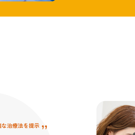
り高いガン治療
適な治療法を提示
把握が重要
療法での完治が難しい