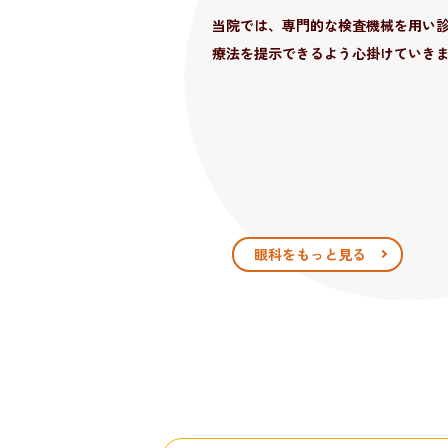
当院では腫瘍認定医によるガンの専
当院では、専門的な検査機械を用い
当院ではレントゲン検査、超音波検
「長い間治療を続けているけど治ら
術、再生医療など幅広い治療法を提
療法を提示できるよう心掛けていき
の把握を行っております。
い」このような場合の次の治療法と
ています。
獣医循環器認定医による専門外
腫瘍科をもっと見る
眼科をもっと見る
循環器科をもっと見る
専門診療をもっと見る