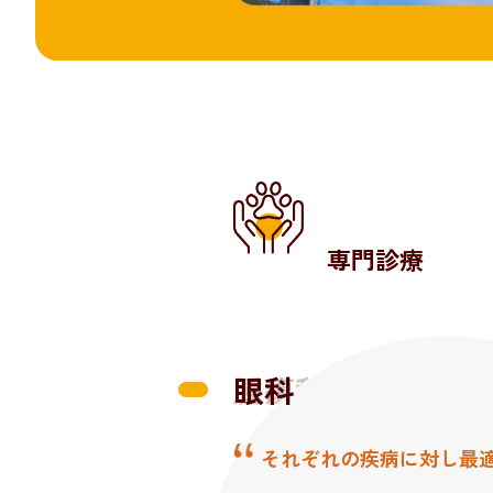
専門診療
腫瘍科
眼科
循環器科
再生医療
認定医による専門性のよ
それぞれの疾病に対し最
早期発見と正確な状態の
病気によっては従来の治